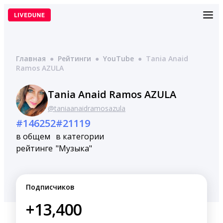
Перейти
к
содержимому
Главная
●
Рейтинги
●
YouTube
●
Tania Anaid
Ramos AZULA
Tania Anaid Ramos AZULA
@taniaanaidramosazula
#146252
#21119
в общем
в категории
рейтинге
"Музыка"
Подписчиков
+13,400