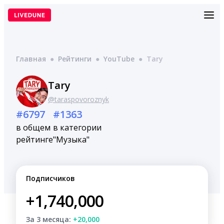
Перейти
к
содержимому
Главная
●
Рейтинги
●
YouTube
●
Tary
Tary
@taraspovoroznyk
#6797
#1363
в общем
в категории
рейтинге
"Музыка"
Подписчиков
+1,740,000
За 3 месяца:
+20,000