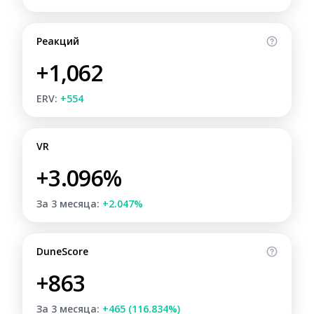
Реакций
+1,062
ERV:
+554
VR
+3.096%
За 3 месяца:
+2.047%
DuneScore
+863
За 3 месяца:
+465 (116.834%)