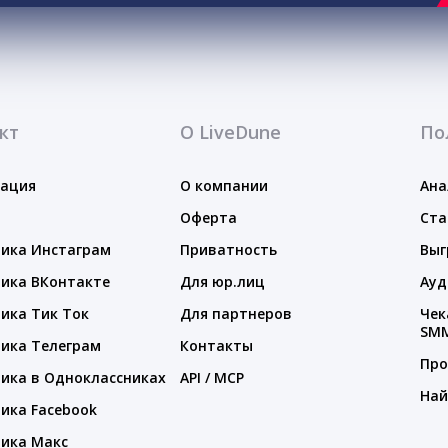
кт
О LiveDune
По
тация
О компании
Ана
Оферта
Ста
ика Инстаграм
Приватность
Выг
ика ВКонтакте
Для юр.лиц
Ауд
ика Тик Ток
Для партнеров
Чек
SM
ика Телеграм
Контакты
Про
ика в Одноклассниках
API / MCP
Най
ика Facebook
ика Макс