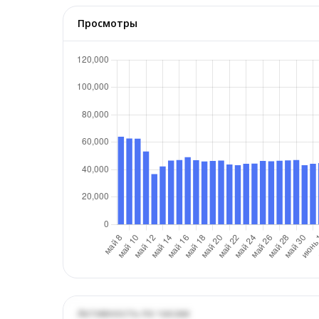
Просмотры
Активность по часам