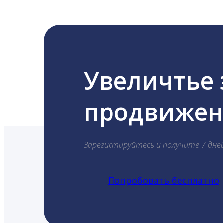
Увеличтье
продвижени
Зарегистируйтесь и получите 7 дне
Попробовать бесплатно