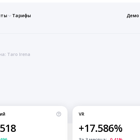
нты
Тарифы
Демо
а: Taro Irena
ий
VR
,518
+17.586%
496
За 3 месяца:
-0.41%