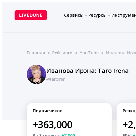
Перейти
к
Сервисы
Ресурсы
Инструме
содержимому
Главная
●
Рейтинги
●
YouTube
●
Иванова Ирэн
Иванова Ирэна: Taro Irena
@taroiren
Подписчиков
Реакц
+363,000
+2
За 3 месяца:
+7,000
ERV:
+