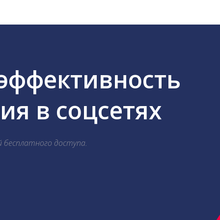
 эффективность
я в соцсетях
й бесплатного доступа.