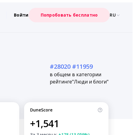
Войти
Попробовать бесплатно
RU
#28020
#11959
в общем
в категории
рейтинге
"Люди и блоги"
DuneScore
+1,541
За 3 месяца:
+178 (13.059%)