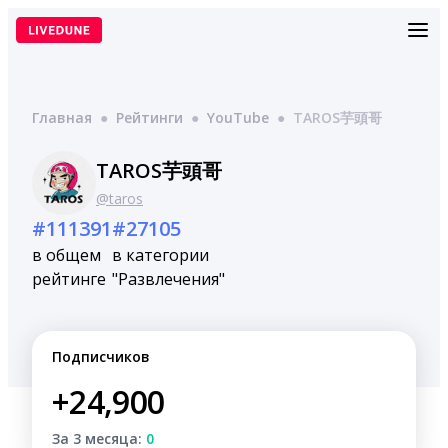
Перейти
к
содержимому
Главная
●
Рейтинги
●
YouTube
●
TAROS芋頭哥
TAROS芋頭哥
@taros
#111391
#27105
в общем
в категории
рейтинге
"Развлечения"
Подписчиков
+24,900
За 3 месяца:
0