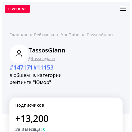
Перейти
к
содержимому
Главная
●
Рейтинги
●
YouTube
●
TassosGiann
TassosGiann
@tassosgiann
#147171
#11153
в общем
в категории
рейтинге
"Юмор"
Подписчиков
+13,200
За 3 месяца:
0