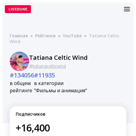
Перейти
к
содержимому
Главная
●
Рейтинги
●
YouTube
●
Tatiana Celtic
Wind
Tatiana Celtic Wind
@tatianacelticwind
#134056
#11935
в общем
в категории
рейтинге
"Фильмы и анимация"
Подписчиков
+16,400