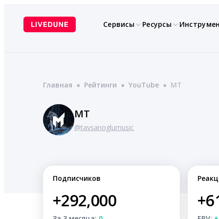
Перейти
к
Сервисы
Ресурсы
Инструме
содержимому
Главная
●
Рейтинги
●
YouTube
●
MT
MT
@tavsanoglumusic
Подписчиков
Реакц
+292,000
+6
За 3 месяца:
0
ERV:
+