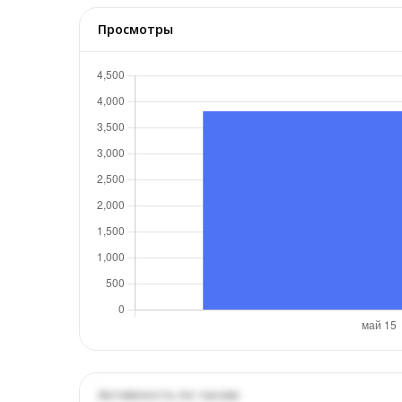
Просмотры
Активность по часам