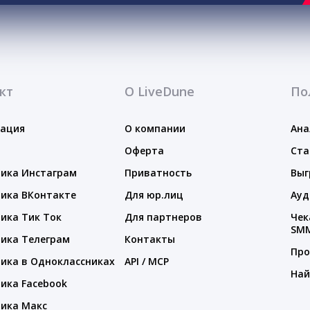
кт
О LiveDune
По
тация
О компании
Ана
Оферта
Ста
ика Инстаграм
Приватность
Выг
ика ВКонтакте
Для юр.лиц
Ауд
ика Тик Ток
Для партнеров
Чек
SM
ика Телеграм
Контакты
Про
ика в Одноклассниках
API / MCP
Най
ика Facebook
ика Макс