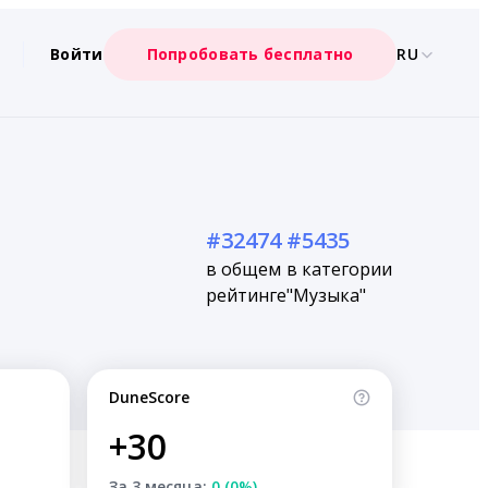
Войти
Попробовать бесплатно
RU
#32474
#5435
в общем
в категории
рейтинге
"Музыка"
DuneScore
+30
За 3 месяца:
0 (0%)