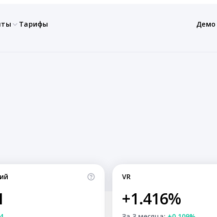
нты
Тарифы
Демо
ий
VR
1
+1.416%
4
За 3 месяца:
+0.109%