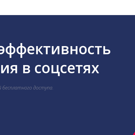
 эффективность
я в соцсетях
й бесплатного доступа.