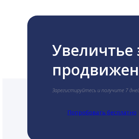
Увеличтье
продвижени
Зарегистируйтесь и получите 7 дне
Попробовать бесплатно