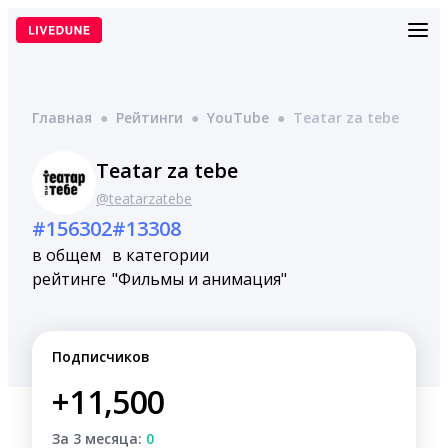
Перейти
к
содержимому
Главная
●
Рейтинги
●
YouTube
●
Teatar za tebe
Teatar za tebe
@teatarzatebe
#156302
#13308
в общем
в категории
рейтинге
"Фильмы и анимация"
Подписчиков
+11,500
За 3 месяца:
0