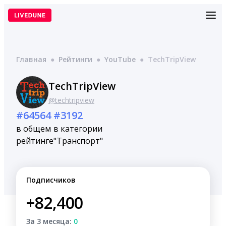
Перейти
к
содержимому
Главная
●
Рейтинги
●
YouTube
●
TechTripView
TechTripView
@techtripview
#64564
#3192
в общем
в категории
рейтинге
"Транспорт"
Подписчиков
+82,400
За 3 месяца:
0