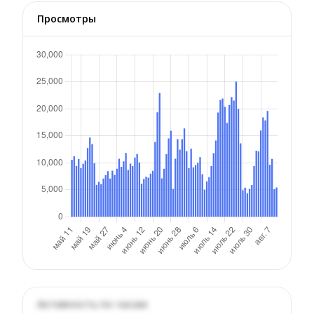
Просмотры
Активность по часам