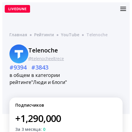
Перейти
к
содержимому
Главная
●
Рейтинги
●
YouTube
●
Telenoche
Telenoche
@telenocheeltrece
#9394
#3843
в общем
в категории
рейтинге
"Люди и блоги"
Подписчиков
+1,290,000
За 3 месяца:
0