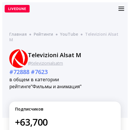
Перейти
к
содержимому
Главная
●
Рейтинги
●
YouTube
●
Televizioni Alsat
M
Televizioni Alsat M
@televizionialsatm
#72888
#7623
в общем
в категории
рейтинге
"Фильмы и анимация"
Подписчиков
+63,700