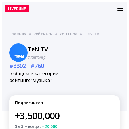
Перейти
к
содержимому
Главная
●
Рейтинги
●
YouTube
●
TeN TV
TeN TV
@tentveg
#3302
#760
в общем
в категории
рейтинге
"Музыка"
Подписчиков
+3,500,000
За 3 месяца:
+20,000