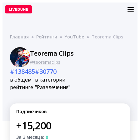
Перейти
к
содержимому
Главная
●
Рейтинги
●
YouTube
●
Teorema Clips
Teorema Clips
@teoremaclips
#138485
#30770
в общем
в категории
рейтинге
"Развлечения"
Подписчиков
+15,200
За 3 месяца:
0