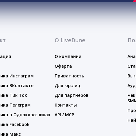
кт
О LiveDune
По
тация
О компании
Ана
Оферта
Ста
ика Инстаграм
Приватность
Выг
ика ВКонтакте
Для юр.лиц
Ауд
ика Тик Ток
Для партнеров
Чек
SM
ика Телеграм
Контакты
Про
ика в Одноклассниках
API / MCP
Най
ика Facebook
ика Макс