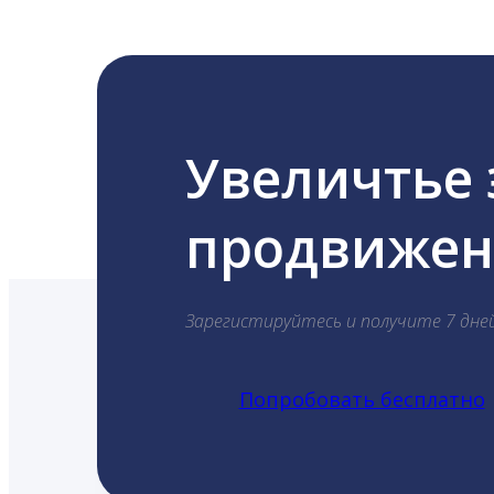
Увеличтье
продвижени
Зарегистируйтесь и получите 7 дне
Попробовать бесплатно