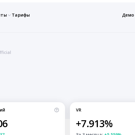
нты
Тарифы
Демо
ficial
ий
VR
06
+7.913%
37
За 3 месяца:
+5.559%