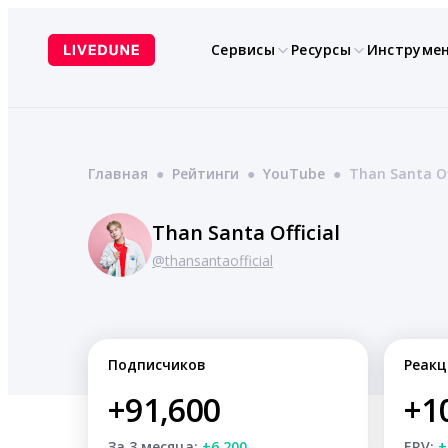
Перейти
к
Сервисы
Ресурсы
Инструме
содержимому
Главная
●
Рейтинги
●
YouTube
●
Than Santa Of
Than Santa Official
@thansantaofficial
Подписчиков
Реакц
+91,600
+1
За 3 месяца:
+6,200
ERV:
+