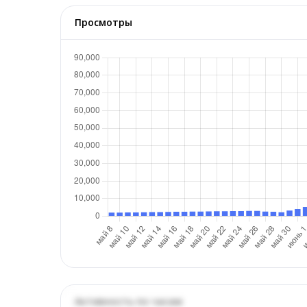
Просмотры
Активность по часам