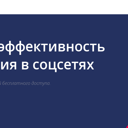
 эффективность
я в соцсетях
й бесплатного доступа.