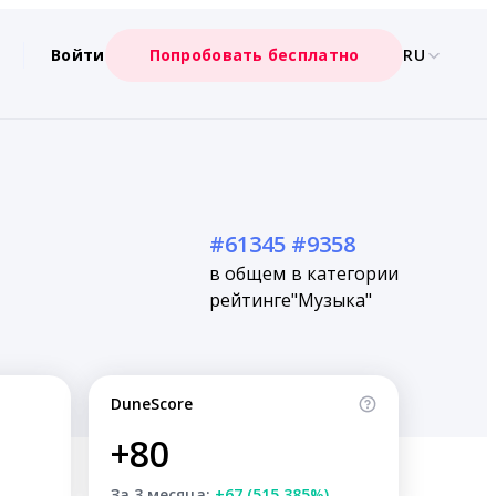
Войти
Попробовать бесплатно
RU
#61345
#9358
в общем
в категории
рейтинге
"Музыка"
DuneScore
+80
За 3 месяца:
+67 (515.385%)