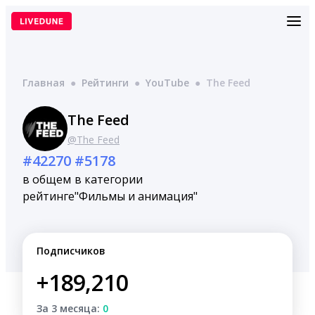
Перейти
к
содержимому
Главная
●
Рейтинги
●
YouTube
●
The Feed
The Feed
@The Feed
#42270
#5178
в общем
в категории
рейтинге
"Фильмы и анимация"
Подписчиков
+189,210
За 3 месяца:
0