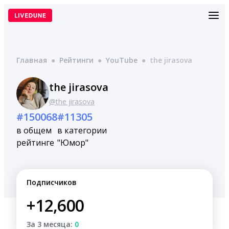
Перейти
к
содержимому
Главная
●
Рейтинги
●
YouTube
●
the jirasova
the jirasova
@the jirasova
#150068
#11305
в общем
в категории
рейтинге
"Юмор"
Подписчиков
+12,600
За 3 месяца:
0