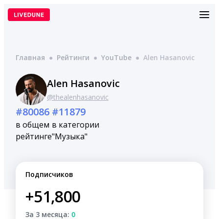
Перейти
к
содержимому
Главная
●
Рейтинги
●
YouTube
●
Alen Hasanovic
Alen Hasanovic
@thealenhasanovic
#80086
#11879
в общем
в категории
рейтинге
"Музыка"
Подписчиков
+51,800
За 3 месяца:
0