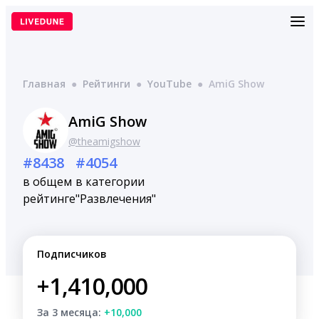
Перейти
к
содержимому
Главная
●
Рейтинги
●
YouTube
●
AmiG Show
AmiG Show
@theamigshow
#8438
#4054
в общем
в категории
рейтинге
"Развлечения"
Подписчиков
+1,410,000
За 3 месяца:
+10,000