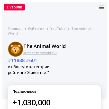
Перейти
к
содержимому
Главная
●
Рейтинги
●
YouTube
●
The Animal
World
The Animal World
@theanimalworld757
#11888
#601
в общем
в категории
рейтинге
"Животные"
Подписчиков
+1,030,000