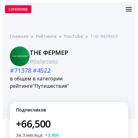
Перейти
к
содержимому
Главная
●
Рейтинги
●
YouTube
●
THE ФЕРМЕР
THE ФЕРМЕР
@thefarmerkz
#71378
#4522
в общем
в категории
рейтинге
"Путешествия"
Подписчиков
+66,500
За 3 месяца:
+3,900