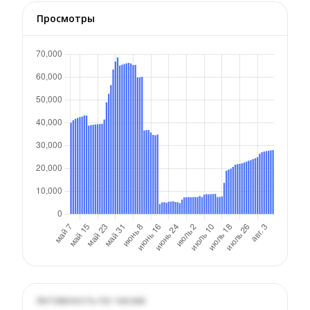
Просмотры
Активность по часам