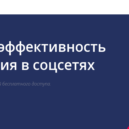
 эффективность
я в соцсетях
й бесплатного доступа.