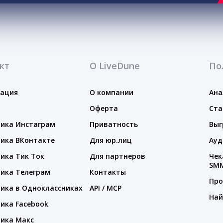
кт
О LiveDune
По
тация
О компании
Ана
Оферта
Ста
ика Инстаграм
Приватность
Выг
ика ВКонтакте
Для юр.лиц
Ауд
ика Тик Ток
Для партнеров
Чек
SM
ика Телеграм
Контакты
Про
ика в Одноклассниках
API / MCP
Най
ика Facebook
ика Макс