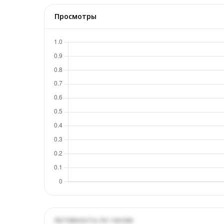
Просмотры
Активность по часам