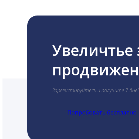
Увеличтье
продвижени
Зарегистируйтесь и получите 7 дне
Попробовать бесплатно