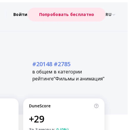
Войти
Попробовать бесплатно
RU
#20148
#2785
в общем
в категории
рейтинге
"Фильмы и анимация"
DuneScore
+29
За 3 месяца:
0 (0%)