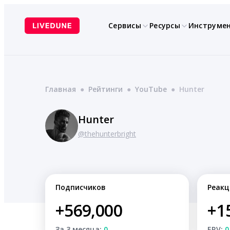
Перейти
к
Сервисы
Ресурсы
Инструме
содержимому
Главная
●
Рейтинги
●
YouTube
●
Hunter
Hunter
@thehunterbright
Подписчиков
Реакц
+569,000
+1
За 3 месяца:
0
ERV:
0