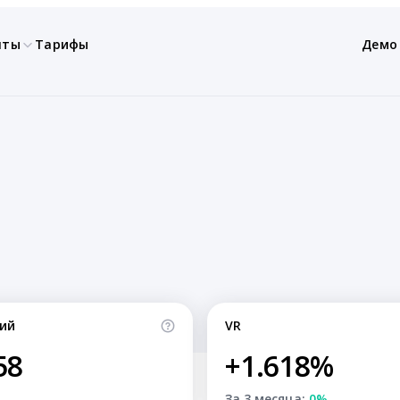
нты
Тарифы
Демо
ий
VR
58
+1.618%
За 3 месяца:
0%