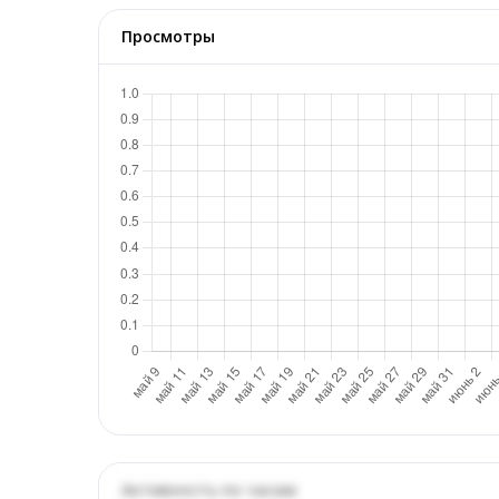
Просмотры
Активность по часам