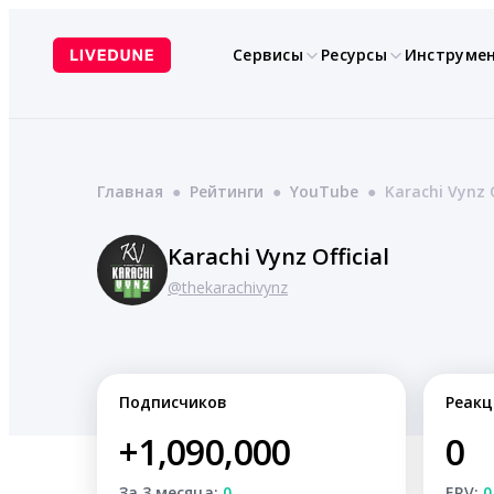
Перейти
к
Сервисы
Ресурсы
Инструме
содержимому
Главная
●
Рейтинги
●
YouTube
●
Karachi Vynz O
Karachi Vynz Official
@thekarachivynz
Подписчиков
Реакц
+1,090,000
0
За 3 месяца:
0
ERV:
0