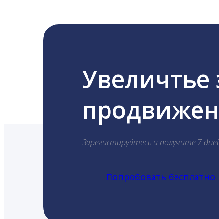
Увеличтье
продвижени
Зарегистируйтесь и получите 7 дне
Попробовать бесплатно