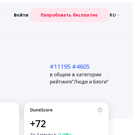
Войти
Попробовать бесплатно
RU
#11195
#4605
в общем
в категории
рейтинге
"Люди и блоги"
DuneScore
+72
За 3 месяца:
0 (0%)