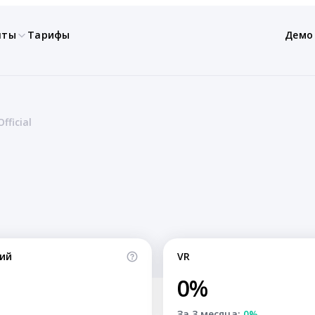
нты
Тарифы
Демо
fficial
ий
VR
0%
За 3 месяца:
0%