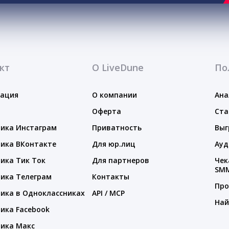
кт
О LiveDune
По
тация
О компании
Ана
Оферта
Ста
ика Инстаграм
Приватность
Выг
ика ВКонтакте
Для юр.лиц
Ауд
ика Тик Ток
Для партнеров
Чек
SM
ика Телеграм
Контакты
Про
ика в Одноклассниках
API / MCP
Най
ика Facebook
ика Макс