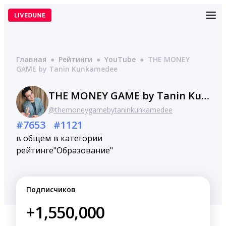
Перейти
к
содержимому
Главная
●
Рейтинги
●
YouTube
●
THE MONEY
GAME by Tanin Kunkamedee
THE MONEY GAME by Tanin Kunkamedee
@themoneygamebytaninkunkamedee
#7653
#1121
в общем
в категории
рейтинге
"Образование"
Подписчиков
+1,550,000