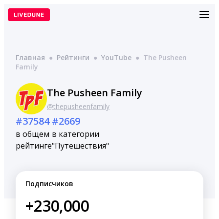
Перейти
к
содержимому
Главная
●
Рейтинги
●
YouTube
●
The Pusheen
Family
The Pusheen Family
@thepusheenfamily
#37584
#2669
в общем
в категории
рейтинге
"Путешествия"
Подписчиков
+230,000