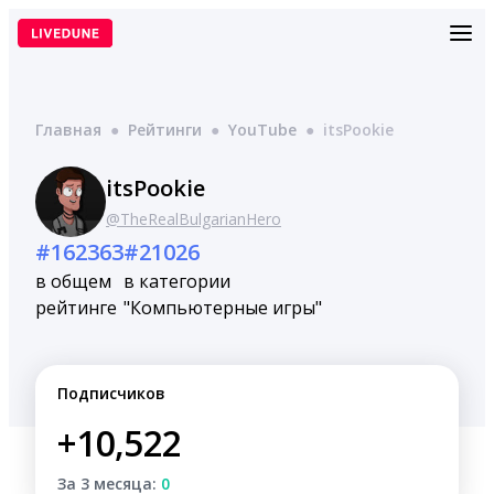
Перейти
к
содержимому
Главная
●
Рейтинги
●
YouTube
●
itsPookie
itsPookie
@TheRealBulgarianHero
#162363
#21026
в общем
в категории
рейтинге
"Компьютерные игры"
Подписчиков
+10,522
За 3 месяца:
0