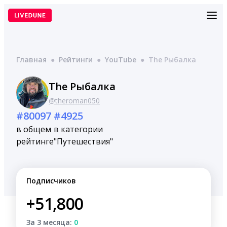
Перейти
к
содержимому
Главная
●
Рейтинги
●
YouTube
●
The Рыбалка
The Рыбалка
@theroman050
#80097
#4925
в общем
в категории
рейтинге
"Путешествия"
Подписчиков
+51,800
За 3 месяца:
0