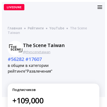
Перейти
к
содержимому
Главная
●
Рейтинги
●
YouTube
●
The Scene
Taiwan
The Scene Taiwan
@thescenetaiwan
#56282
#17607
в общем
в категории
рейтинге
"Развлечения"
Подписчиков
+109,000