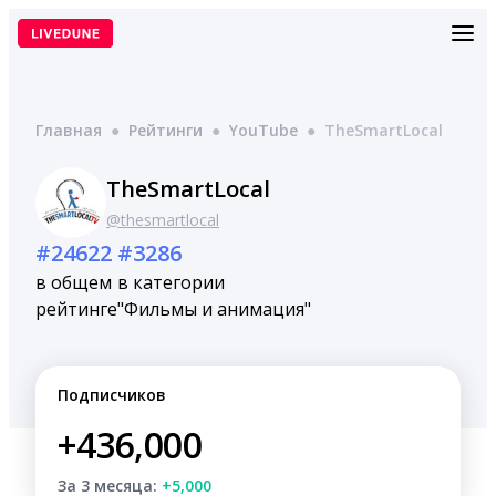
Перейти
к
содержимому
Главная
●
Рейтинги
●
YouTube
●
TheSmartLocal
TheSmartLocal
@thesmartlocal
#24622
#3286
в общем
в категории
рейтинге
"Фильмы и анимация"
Подписчиков
+436,000
За 3 месяца:
+5,000