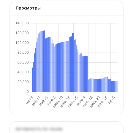
Просмотры
Активность по часам