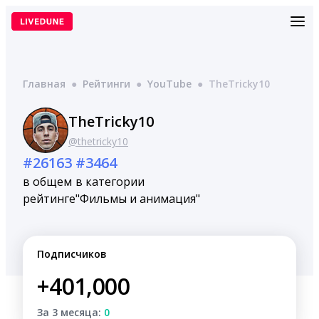
Перейти
к
содержимому
Главная
●
Рейтинги
●
YouTube
●
TheTricky10
TheTricky10
@thetricky10
#26163
#3464
в общем
в категории
рейтинге
"Фильмы и анимация"
Подписчиков
+401,000
За 3 месяца:
0