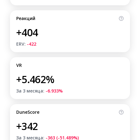
Реакций
+404
ERV:
-422
VR
+5.462%
За 3 месяца:
-6.933%
DuneScore
+342
За 3 месяца:
-363 (-51.489%)