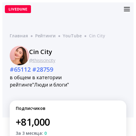
Перейти
к
содержимому
Главная
●
Рейтинги
●
YouTube
●
Cin City
Cin City
@thisiscincity
#65112
#28759
в общем
в категории
рейтинге
"Люди и блоги"
Подписчиков
+81,000
За 3 месяца:
0