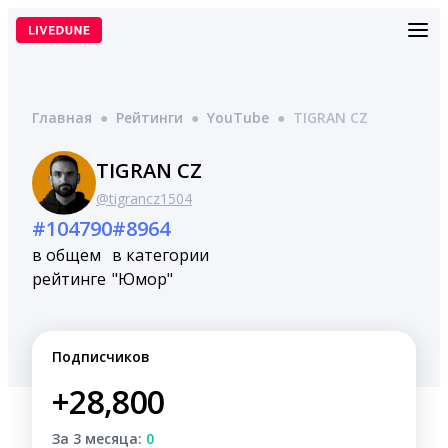
Перейти
к
содержимому
Главная
●
Рейтинги
●
YouTube
●
TIGRAN CZ
TIGRAN CZ
@tigrancz1504
#104790
#8964
в общем
в категории
рейтинге
"Юмор"
Подписчиков
+28,800
За 3 месяца:
0