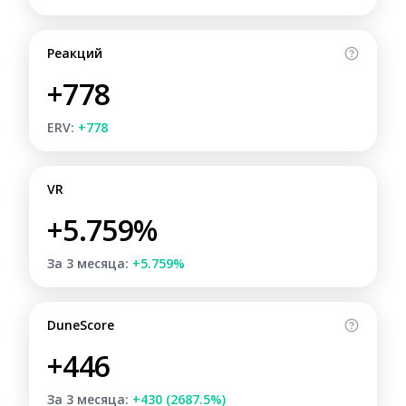
Реакций
+778
ERV:
+778
VR
+5.759%
За 3 месяца:
+5.759%
DuneScore
+446
За 3 месяца:
+430 (2687.5%)