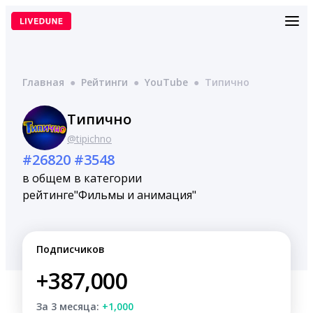
Перейти
к
содержимому
Главная
●
Рейтинги
●
YouTube
●
Типично
Типично
@tipichno
#26820
#3548
в общем
в категории
рейтинге
"Фильмы и анимация"
Подписчиков
+387,000
За 3 месяца:
+1,000