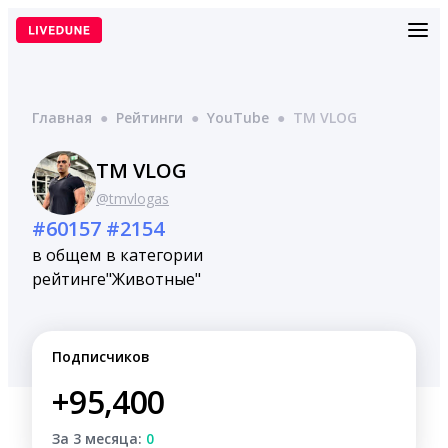
Перейти
к
содержимому
Главная
●
Рейтинги
●
YouTube
●
TM VLOG
TM VLOG
@tmvlogas
#60157
#2154
в общем
в категории
рейтинге
"Животные"
Подписчиков
+95,400
За 3 месяца:
0