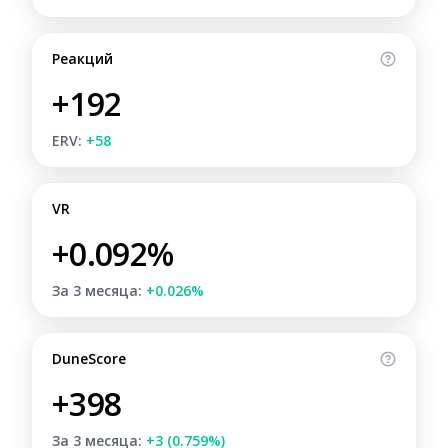
Реакций
+192
ERV:
+58
VR
+0.092%
За 3 месяца:
+0.026%
DuneScore
+398
За 3 месяца:
+3 (0.759%)