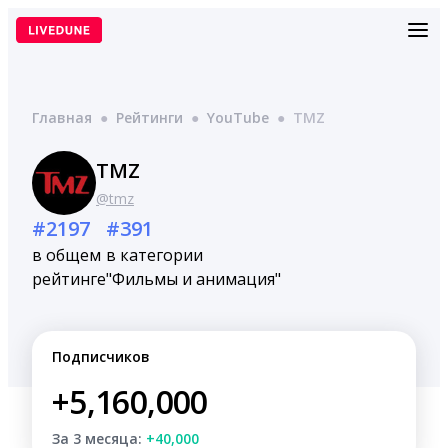
Перейти
к
содержимому
Главная
●
Рейтинги
●
YouTube
●
TMZ
TMZ
@tmz
#2197
#391
в общем
в категории
рейтинге
"Фильмы и анимация"
Подписчиков
+5,160,000
За 3 месяца:
+40,000