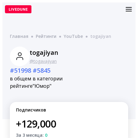
Перейти
к
содержимому
Главная
●
Рейтинги
●
YouTube
●
togajiyan
togajiyan
@togavajiyan
#51998
#5845
в общем
в категории
рейтинге
"Юмор"
Подписчиков
+129,000
За 3 месяца:
0