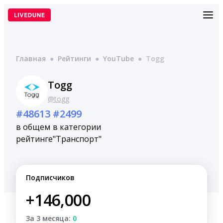
Перейти
к
содержимому
Главная
●
Рейтинги
●
YouTube
●
Togg
Togg
@togg
#48613
#2499
в общем
в категории
рейтинге
"Транспорт"
Подписчиков
+146,000
За 3 месяца:
0