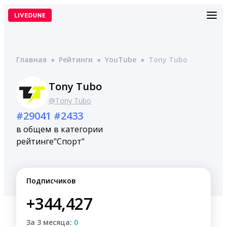
Перейти
к
содержимому
Главная
●
Рейтинги
●
YouTube
●
Tony Tubo
Tony Tubo
@Tony Tubo
#29041
#2433
в общем
в категории
рейтинге
"Спорт"
Подписчиков
+344,427
За 3 месяца:
0