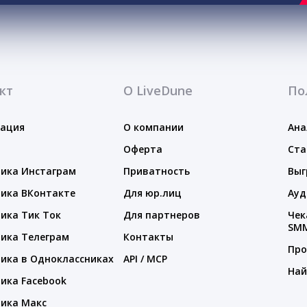
кт
О LiveDune
По
тация
О компании
Ана
Оферта
Ста
ика Инстаграм
Приватность
Выг
ика ВКонтакте
Для юр.лиц
Ауд
ика Тик Ток
Для партнеров
Чек
SM
ика Телеграм
Контакты
Про
ика в Одноклассниках
API / MCP
Най
ика Facebook
ика Макс