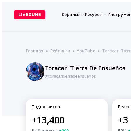
Перейти
к
Сервисы
Ресурсы
Инструме
содержимому
Главная
●
Рейтинги
●
YouTube
●
Toracari Tier
Toracari Tierra De Ensueños
@toracaritierradeensuenos
Подписчиков
Реакц
+13,400
+3
За 3 месяца:
+200
ERV:
+