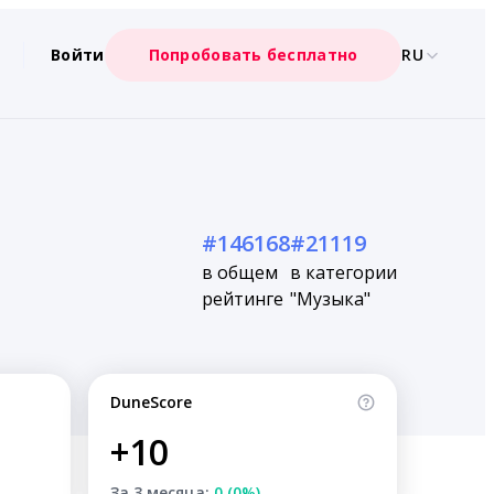
Войти
Попробовать бесплатно
RU
#146168
#21119
в общем
в категории
рейтинге
"Музыка"
DuneScore
+10
За 3 месяца:
0 (0%)