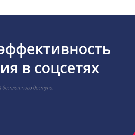
 эффективность
я в соцсетях
й бесплатного доступа.