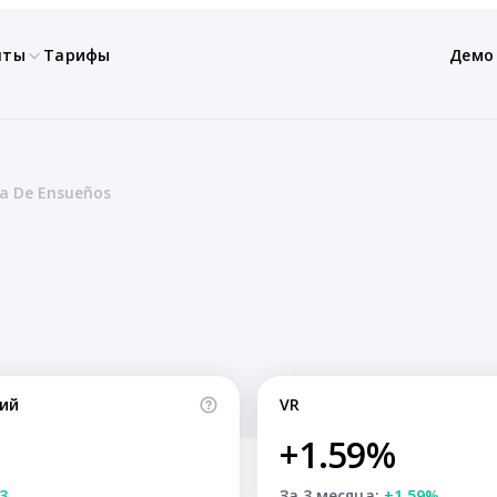
нты
Тарифы
Демо
ra De Ensueños
ий
VR
+1.59%
3
За 3 месяца:
+1.59%