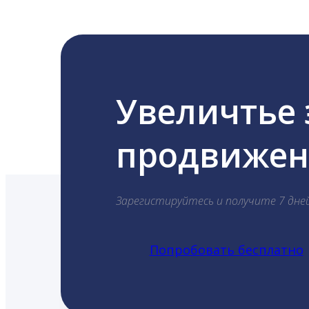
Увеличтье
продвижени
Зарегистируйтесь и получите 7 дне
Попробовать бесплатно