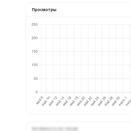
Просмотры
Активность по часам