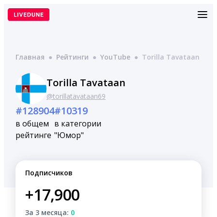
Перейти
к
содержимому
Главная
●
Рейтинги
●
YouTube
●
Torilla Tavataan
Torilla Tavataan
@torillatavataan69
#128904
#10319
в общем
в категории
рейтинге
"Юмор"
Подписчиков
+17,900
За 3 месяца:
0