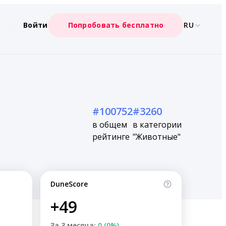
Войти
Попробовать бесплатно
RU
#100752
#3260
в общем
в категории
рейтинге
"Животные"
DuneScore
+49
За 3 месяца:
0 (0%)