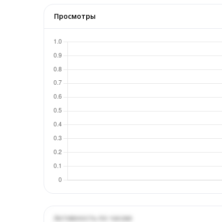
Просмотры
Активность по часам