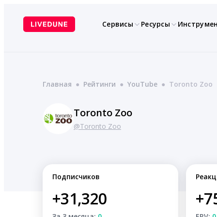
Перейти
к
Сервисы
Ресурсы
Инструме
содержимому
Главная
●
Рейтинги
●
YouTube
●
Toronto Zoo
Toronto Zoo
@Toronto Zoo
Подписчиков
Реакц
+31,320
+7
За 3 месяца:
0
ERV:
0