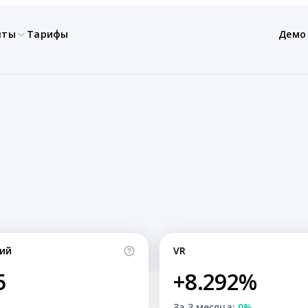
нты
Тарифы
Демо
ий
VR
5
+8.292%
За 3 месяца:
0%