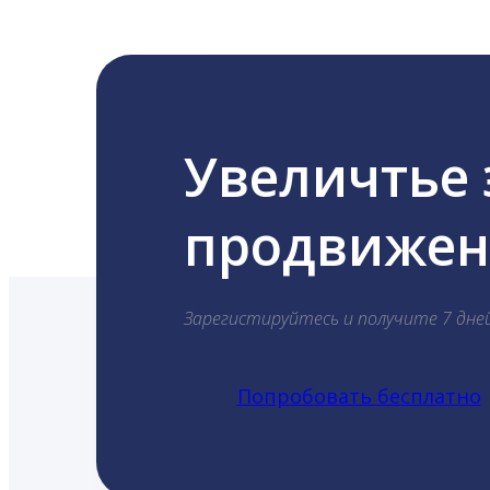
Увеличтье
продвижени
Зарегистируйтесь и получите 7 дне
Попробовать бесплатно