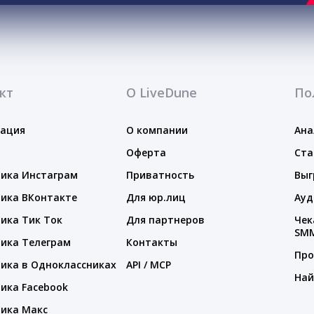
кт
О LiveDune
По
тация
О компании
Ана
Оферта
Ста
ика Инстаграм
Приватность
Выг
ика ВКонтакте
Для юр.лиц
Ауд
ика Тик Ток
Для партнеров
Чек
SM
ика Телеграм
Контакты
Про
ика в Одноклассниках
API / MCP
Най
ика Facebook
ика Макс