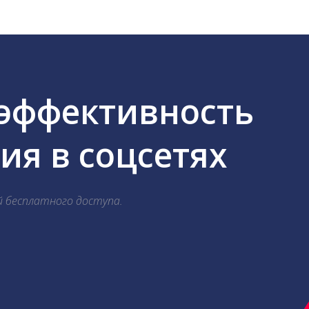
 эффективность
я в соцсетях
й бесплатного доступа.