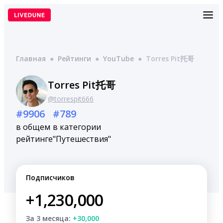
Перейти
к
содержимому
Главная
●
Рейтинги
●
YouTube
●
Torres Pit托哥
Torres Pit托哥
@torrespit666
#9906
#789
в общем
в категории
рейтинге
"Путешествия"
Подписчиков
+1,230,000
За 3 месяца:
+30,000