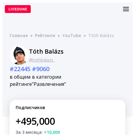
Перейти
к
содержимому
Главная
●
Рейтинги
●
YouTube
●
Tóth Balázs
Tóth Balázs
@tothbalazs_
#22445
#9060
в общем
в категории
рейтинге
"Развлечения"
Подписчиков
+495,000
За 3 месяца:
+10,000