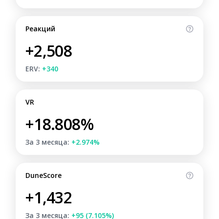
Реакций
+2,508
ERV:
+340
VR
+18.808%
За 3 месяца:
+2.974%
DuneScore
+1,432
За 3 месяца:
+95 (7.105%)