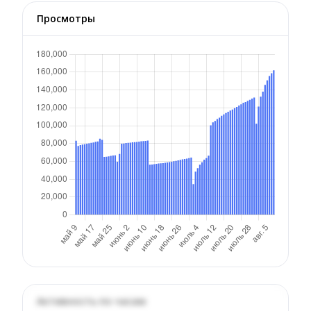
Просмотры
Активность по часам