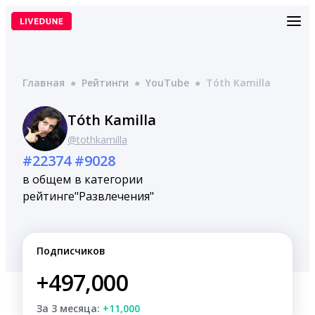
Перейти
к
содержимому
Главная
●
Рейтинги
●
YouTube
●
Tóth Kamilla
Tóth Kamilla
@tothkamilla
#22374
#9028
в общем
в категории
рейтинге
"Развлечения"
Подписчиков
+497,000
За 3 месяца:
+11,000