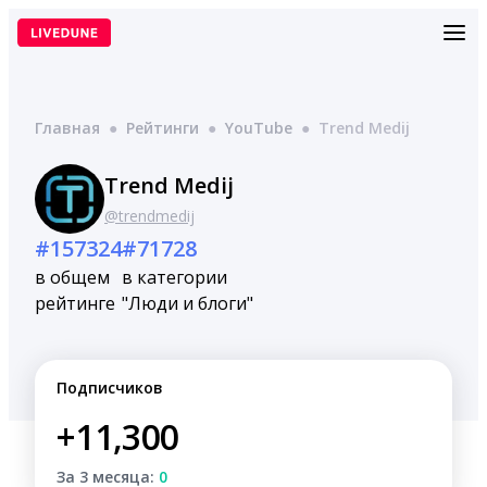
Перейти
к
содержимому
Главная
●
Рейтинги
●
YouTube
●
Trend Medij
Trend Medij
@trendmedij
#157324
#71728
в общем
в категории
рейтинге
"Люди и блоги"
Подписчиков
+11,300
За 3 месяца:
0