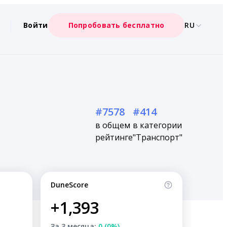
Войти
Попробовать бесплатно
RU
#7578
#414
в общем
в категории
рейтинге
"Транспорт"
DuneScore
+1,393
За 3 месяца:
0 (0%)