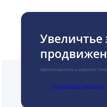
Увеличтье
продвижени
Зарегистируйтесь и получите 7 дне
Попробовать бесплатно