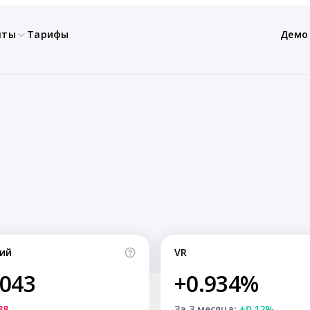
нты
Тарифы
Демо
ий
VR
,043
+0.934%
38
За 3 месяца:
+0.12%