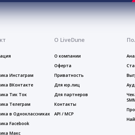
кт
О LiveDune
По
тация
О компании
Ана
Оферта
Ста
ика Инстаграм
Приватность
Выг
ика ВКонтакте
Для юр.лиц
Ауд
ика Тик Ток
Для партнеров
Чек
SM
ика Телеграм
Контакты
Про
ика в Одноклассниках
API / MCP
Най
ика Facebook
ика Макс