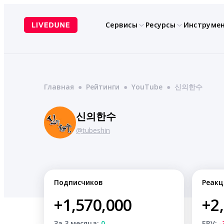
Перейти
к
Сервисы
Ресурсы
Инструме
содержимому
Главная
●
Рейтинги
●
YouTube
●
신의한수
신의한수
@tubeshin
Подписчиков
Реакц
+1,570,000
+2
За 3 месяца:
0
ERV:
-