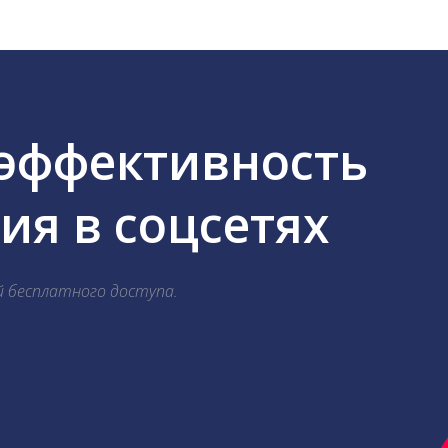
 эффективность
я в соцсетях
й бесплатного доступа.