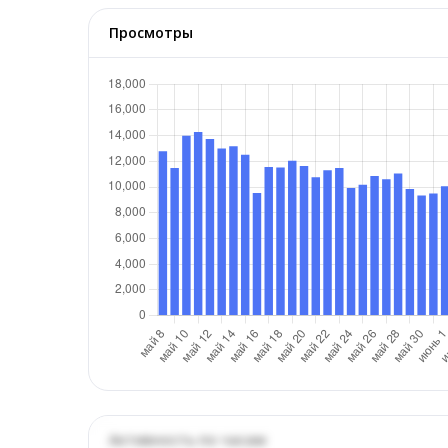
Просмотры
Активность по часам