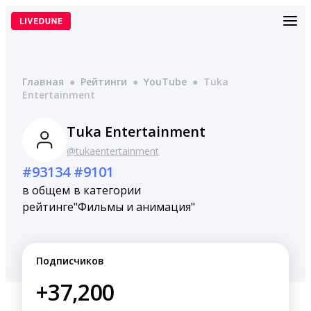
Перейти
к
содержимому
Главная
●
Рейтинги
●
YouTube
●
Tuka
Entertainment
Tuka Entertainment
@tukaentertainment
#93134
#9101
в общем
в категории
рейтинге
"Фильмы и анимация"
Подписчиков
+37,200