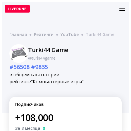
Перейти
к
содержимому
Главная
●
Рейтинги
●
YouTube
●
Turki44 Game
Turki44 Game
@turki44game
#56508
#9835
в общем
в категории
рейтинге
"Компьютерные игры"
Подписчиков
+108,000
За 3 месяца:
0