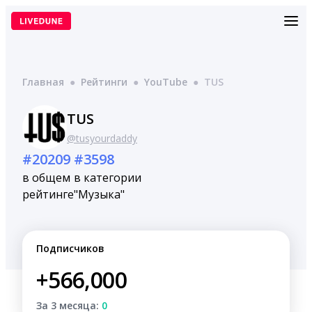
Перейти
к
содержимому
Главная
●
Рейтинги
●
YouTube
●
TUS
TUS
@tusyourdaddy
#20209
#3598
в общем
в категории
рейтинге
"Музыка"
Подписчиков
+566,000
За 3 месяца:
0