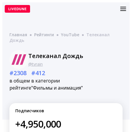
Перейти
к
содержимому
Главная
●
Рейтинги
●
YouTube
●
Телеканал
Дождь
Телеканал Дождь
@tvrain
#2308
#412
в общем
в категории
рейтинге
"Фильмы и анимация"
Подписчиков
+4,950,000