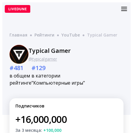
Перейти
к
содержимому
Главная
●
Рейтинги
●
YouTube
●
Typical Gamer
Typical Gamer
@typicalgamer
#481
#129
в общем
в категории
рейтинге
"Компьютерные игры"
Подписчиков
+16,000,000
За 3 месяца:
+100,000