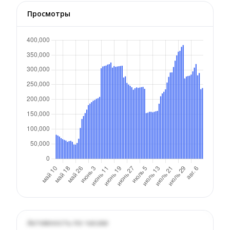
Просмотры
Активность по часам